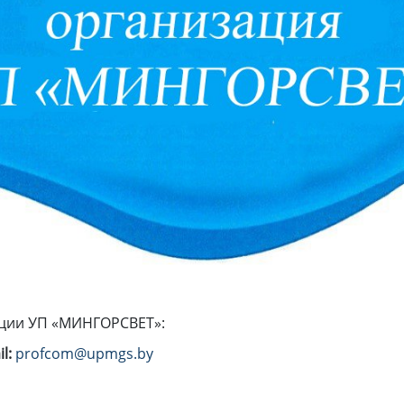
ции УП «МИНГОРСВЕТ»:
il:
profcom@upmgs.by