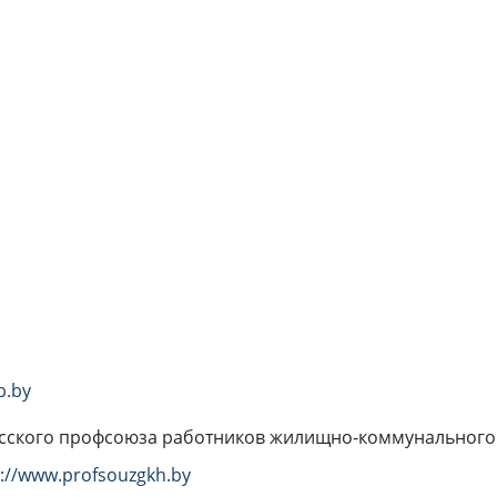
b.by
усского профсоюза работников жилищно-коммунального 
p://www.profsouzgkh.by