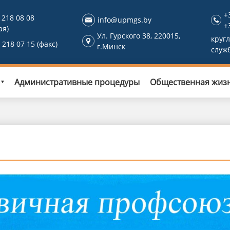
+
 218 08 08
info@upmgs.by
+
ая)
Ул. Гурского 38, 220015,
круг
 218 07 15 (факс)
г.Минск
служ
Административные процедуры
Общественная жиз