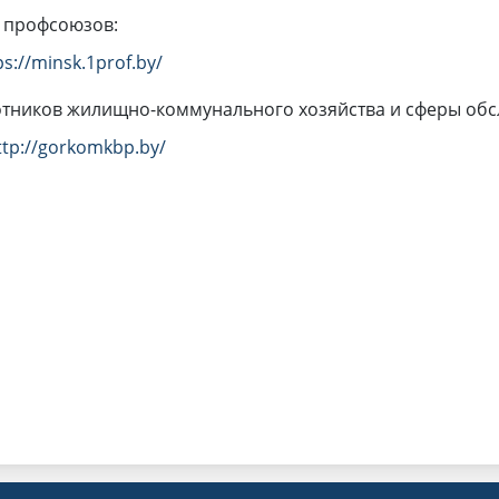
 профсоюзов:
ps://minsk.1prof.by/
тников жилищно-коммунального хозяйства и сферы обс
ttp://gorkomkbp.by/